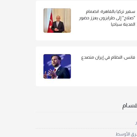
سفير تركيا بالقاهرة: انضمام
"صلاح" إلى طرابزون يعزز حضور
المدينة سياحيا
فانس: النظام في إيران متصدع
أقسام
ر
رق الأوسط