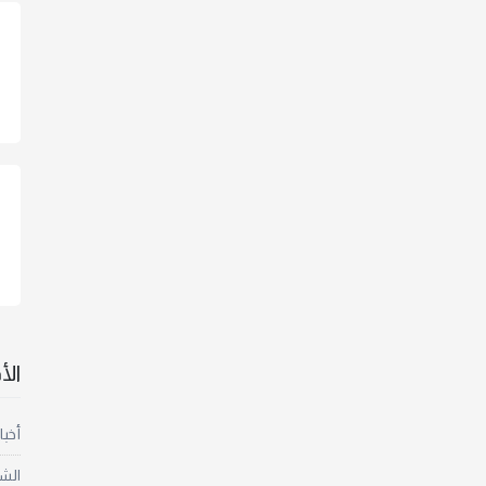
ال
أخبا
الش