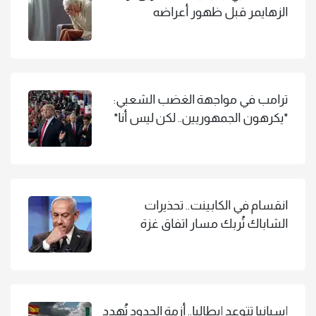
الزهايمر قبل ظهور أعراضه
ترامب في مواجهة الغضب الشعبي:
"يكرهون الجمهوريين.. لكن ليس أنا"
انقسام في الكابينت.. تحذيرات
الشاباك تُربك مسار اتفاق غزة
إسبانيا تتوعد إيطاليا.. أزمة الحدود تُهدد