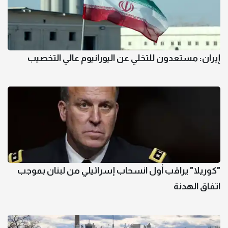
إيران: مستعدون للتخلي عن اليورانيوم عالي التخصيب
"كوريلا" يراقب أول انسحاب إسرائيلي من لبنان بموجب
اتفاق الهدنة