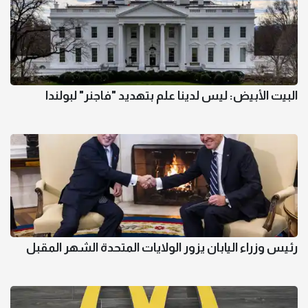
البيت الأبيض: ليس لدينا علم بتهديد "فاجنر" لبولندا
رئيس وزراء اليابان يزور الولايات المتحدة الشهر المقبل