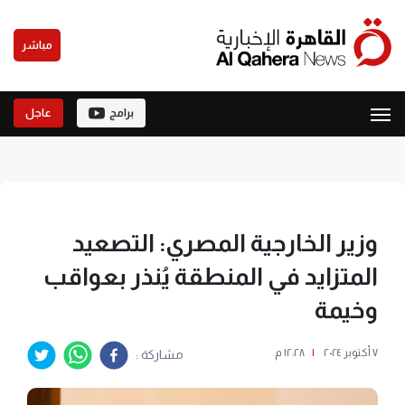
مباشر
برامج
عاجل
وزير الخارجية المصري: التصعيد
المتزايد في المنطقة يُنذر بعواقب
وخيمة
٧ أكتوبر ٢٠٢٤
|
١٢:٢٨ م
مشاركة :