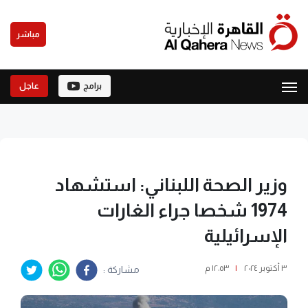
مباشر
برامج
عاجل
وزير الصحة اللبناني: استشهاد
1974 شخصا جراء الغارات
الإسرائيلية
٣ أكتوبر ٢٠٢٤
|
١٢:٥٣ م
مشاركة :