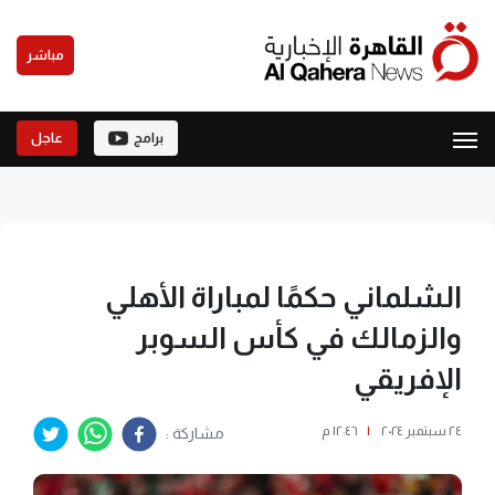
مباشر
برامج
عاجل
الشلماني حكمًا لمباراة الأهلي
والزمالك في كأس السوبر
الإفريقي
٢٤ سبتمبر ٢٠٢٤
|
١٢:٤٦ م
مشاركة :