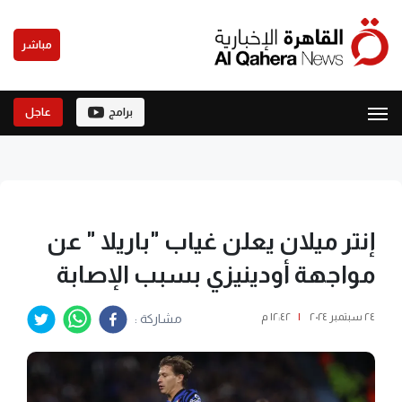
مباشر
برامج
عاجل
إنتر ميلان يعلن غياب "باريلا " عن
مواجهة أودينيزي بسبب الإصابة
٢٤ سبتمبر ٢٠٢٤
|
١٢:٤٢ م
مشاركة :