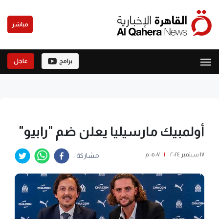
مباشر
برامج
عاجل
أولمبيك مارسيليا يعلن ضم "رابيو"
١٧ سبتمبر ٢٠٢٤
|
٠٥:٠٧ م
مشاركة :