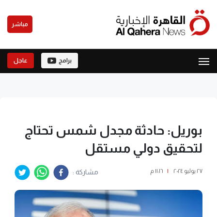
مباشر
برامج
عاجل
بوريل: حادثة مجدل شمس تحتاج
لتحقيق دولي مستقل
٢٧ يوليو ٢٠٢٤
|
١١:١٦ م
مشاركة :