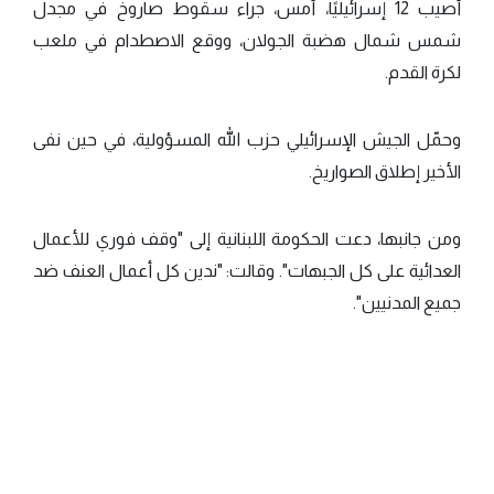
أُصيب 12 إسرائيليًا، أمس، جراء سقوط صاروخ في مجدل
شمس شمال هضبة الجولان، ووقع الاصطدام في ملعب
لكرة القدم.
وحمّل الجيش الإسرائيلي حزب الله المسؤولية، في حين نفى
الأخير إطلاق الصواريخ.
ومن جانبها، دعت الحكومة اللبنانية إلى "وقف فوري للأعمال
العدائية على كل الجبهات". وقالت: "ندين كل أعمال العنف ضد
جميع المدنيين".