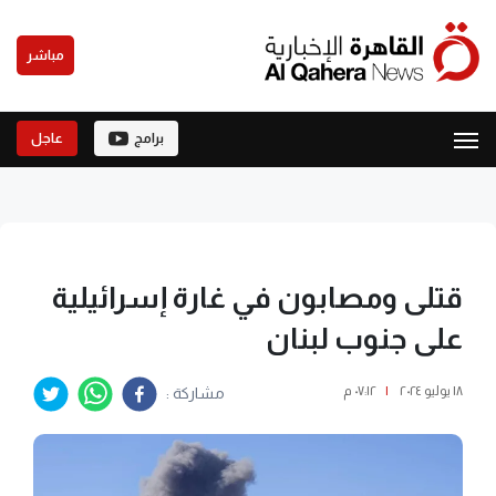
مباشر
برامج
عاجل
قتلى ومصابون في غارة إسرائيلية
على جنوب لبنان
١٨ يوليو ٢٠٢٤
|
٠٧:١٢ م
مشاركة :