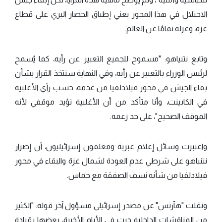
الاحتلال في هذا المحور يعني إطباق الحصار البري على قطاع
غزة، وعزله تمامًا عن العالم.
وتابع نتنياهو: "مسموح للجميع التعبير عن رأيه، كما يُسمح
لرئيس الوزراء بالتعبير عن رأيه، وفي النهاية سنتخذ القرار بشأن
بقاء الجيش في محور فيلادلفيا من عدمه، حسب رأي الأغلبية
في الكابينت، وأنا متأكد من أن الأغلبية تؤيد موقفي لأنه
الموقف الصحيح"، على حد زعمه.
واعتبرت وسائل إعلام عبرية ومعلقون إسرائيليون، أن إصرار
نتنياهو على شرطي عدم العودة لشمال غزة والبقاء في محور
فيلادلفيا من شأنه نسف الصفقة مع حماس.
ونقلت "هآرتس" عن مصدر إسرائيلي مسؤول آخر قوله: "الكثير
من المناقشات الداخلية جرت في الأيام الأخيرة، بعضها بقيادة