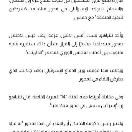
الوزراء بمنع مرور المسلحين من جنوب قطاع غزة إلى الشمال،
والسماح بالتواجد الإسرائيلي في محور فيلادلفيا كشرطين
لتنفيذ الصفقة" مع حماس.
وأكد نتنياهو، مساء أمس الاثنين، عزمه إبقاء جيش الاحتلال
بمحور فيلادلفيا، مشيرًا إلى القرار بشأن ذلك ستقرره نتيجة
تصويت بين أعضاء المجلس الوزاري المصغر "الكابينت".
ويخالف هذا موقف وزير الدفاع الإسرائيلي يوآف جالانت، الذي
يعارض البقاء في المحور.
وفي مقابلة أجرتها معه القناة "14" العبرية الخاصة، قال نتنياهو
إن "إسرائيل ستبقى في محور فيلادلفيا".
واعتبر رئيس حكومة الاحتلال أن البقاء في هذا المحور "له مزايا
سياسية وأمنية"، ولم يوضح ماهية هذه المزايا، لكن إبقاء جيش