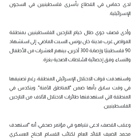
لدى حماس في القطاع بأسرى فلسطينيين في السجون
الإسرائيلية.
وأدى قصف جوي طال خيام النازحين الفلسطينيين بمنطقة
المواصي غرب مدينة خان يونس، السبت الماضي، إلى استشهاد
90 فلسطينيًا وإصابة 300 آخرين، بينهم العشرات من الأطفال
والنساء، وفق إحصائية السُلطات الصحية بغزة.
واستهدفت قوات الاحتلال الإسرائيلي المنطقة، رغم تصنيفها
في وقت سابق بأنها ضمن "المناطق الآمنة". ويتكدس في
المنطقة التي استهدفتها طائرات الاحتلال الآلاف من النازحين
الفلسطينيين.
وعقب القصف، ادعى نتنياهو في مؤتمر صحفي، أنه "استهدف
محمد الضيف القائد العام لكتائب القسام الجناح العسكري