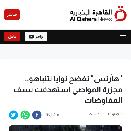
مباشر
برامج
عاجل
"هآرتس" تفضح نوايا نتنياهو..
مجزرة المواصي استهدفت نسف
المفاوضات
١٦ يوليو ٢٠٢٤
|
٠٩:٢٥ ص
مشاركة :