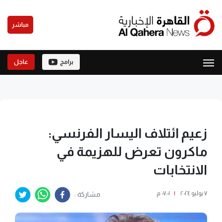
مباشر
برامج
عاجل
زعيم ائتلاف اليسار الفرنسي:
ماكرون تعرض للهزيمة في
الانتخابات
٧ يوليو ٢٠٢٤
|
٠٧:٠١ م
مشاركة :