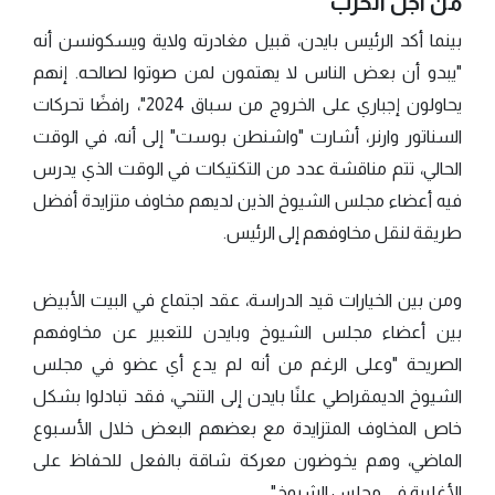
من أجل الحزب
بينما أكد الرئيس بايدن، قبيل مغادرته ولاية ويسكونسن أنه
"يبدو أن بعض الناس لا يهتمون لمن صوتوا لصالحه. إنهم
يحاولون إجباري على الخروج من سباق 2024"، رافضًا تحركات
السناتور وارنر، أشارت "واشنطن بوست" إلى أنه، في الوقت
الحالي، تتم مناقشة عدد من التكتيكات في الوقت الذي يدرس
فيه أعضاء مجلس الشيوخ الذين لديهم مخاوف متزايدة أفضل
طريقة لنقل مخاوفهم إلى الرئيس.
ومن بين الخيارات قيد الدراسة، عقد اجتماع في البيت الأبيض
بين أعضاء مجلس الشيوخ وبايدن للتعبير عن مخاوفهم
الصريحة "وعلى الرغم من أنه لم يدع أي عضو في مجلس
الشيوخ الديمقراطي علنًا بايدن إلى التنحي، فقد تبادلوا بشكل
خاص المخاوف المتزايدة مع بعضهم البعض خلال الأسبوع
الماضي، وهم يخوضون معركة شاقة بالفعل للحفاظ على
الأغلبية في مجلس الشيوخ".