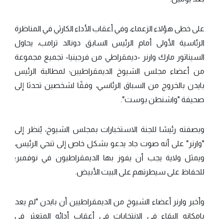
على خطى هؤلاء الزعماء، وفي أعقاب الأداء الكارثي في المناظرة
الرئاسية الأولى أمام الرئيس السابق دونالد ترامب، يحاول
السيناتور مارك وارنر -ديمقراطي من فرجينيا- تجميع مجموعة
من أعضاء مجلس الشيوخ الديمقراطيين؛ لمطالبة الرئيس
بايدن بالخروج من السباق الرئاسي، وفقًا لشخصين تحدثا إلى
صحيفة "واشنطن بوست".
وبصفته رئيسًا للجنة الاستخبارات بمجلس الشيوخ، يُنظر إلى
"وارنر" على أنه صوت جاد يدعو بشكل خاص إلى تنحي الرئيس،
ويمثل ولاية يجب أن يفوز بها الديمقراطيون في نوفمبر؛
للحفاظ على سيطرتهم على البيت الأبيض.
وأخبر وارنر أعضاء الشيوخ من الديمقراطيين أن بايدن "لم يعد
بإمكانه البقاء في الانتخابات في أعقاب أدائه المتعثر في