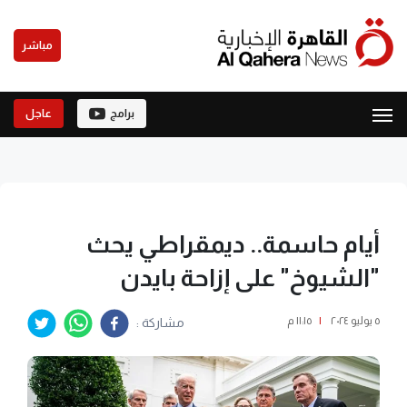
مباشر
برامج
عاجل
أيام حاسمة.. ديمقراطي يحث
"الشيوخ" على إزاحة بايدن
٥ يوليو ٢٠٢٤
|
١١:١٥ م
مشاركة :