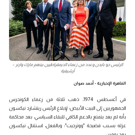
الرئيس جو بايدن وعدد من زعماء الديمقراطيين بينهم مارك وارنر –
أرشيفية
القاهرة الإخبارية -
أحمد صوان
في أغسطس 1974، ذهب ثلاثة من زعماء الكونجرس
الجمهوريين إلى البيت الأبيض؛ لإبلاغ الرئيس ريتشارد نيكسون
بأنه لم يعد يتمتع بالدعم الكافي للبقاء السياسي، بعد محاكمة
عزله بسبب فضيحة "ووترجيت"؛ وبالفعل، استقال نيكسون
بعد يومين.