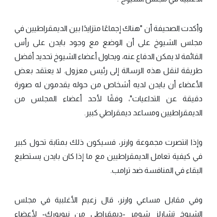
وأكدت الصحيفة أن "هناك إجماعًا متزايدًا بين الديمقراطيين في
مجلس الشيوخ على أن الوضع مع وجود بايدن على رأس
القائمة لا يمكن الدفاع عنه، ويحاول أعضاء الشيوخ تحديد أفضل
طريقة لنقل هذه الرسالة إلى رئيس معزول. لا يعتقد بعض
الأعضاء أن بايدن لديه أشخاص من حوله يقدمون له صورة
دقيقة عن التداعيات"، وفقًا لأحد أعضاء المجلس من
الديمقراطيين ومساعد ديمقراطي كبير.
وإذا انتصرت مجموعة وارنر، فسيكون ذلك بمثابة تحول كبير
في كيفية تعامل الديمقراطيين مع ما إذا كان بايدن يستطيع
البقاء في المنافسة ضد ترامب.
وفي مقابل مساعي وارنر، قال زعيم الأغلبية في مجلس
الشيوخ تشارلز شومر -ديمقراطي من نيويورك- لأعضاء