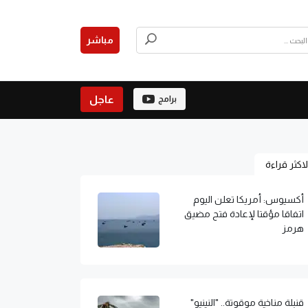
مباشر
عاجل
برامج
لاكثر قراءة
أكسيوس: أمريكا تعلن اليوم
اتفاقا مؤقتا لإعادة فتح مضيق
هرمز
قنبلة مناخية موقوتة.. "النينيو"