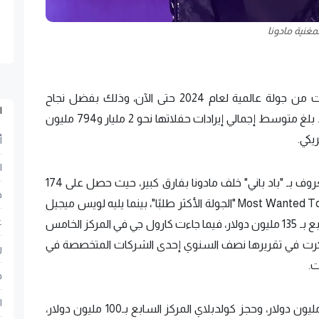
لمغنية مادونا
تصدرت حفلات المغنية مادونا قائمة الأعلى إيرادات من جولة عالمية لعام 2024 حتى الآن، وذلك بفضل نجاح
ا
جولتها الغنائية التي تحمل عنوان "جولة الاحتفال"، إذ بلغ متوسط ​​إجمالي إيرادات حفلاتها نحو 2 مليار و794 مليون
أ
ا
ويأتي المغني بينيتو أنطونيو مارتينيز أوكاسيو، والمعروف بـ "باد باني" خلف مادونا بفارق كبير، حيث حصل على 174
ح
مليون دولار من جولته الغنائية التي تحمل عنوان Most Wanted Tour "الجولة الأكثر طلبًا"، بينما يليه لويس ميجيل
ع
بإيرادات 169 مليون دولار، وتحتل فرقة U2 المركز الرابع بـ 135 مليون دولار، فيما جاءت كارول جي في المركز الخامس
ليون دولار، حسبما ذكرت في تقريرها نصف السنوي إحدى الشركات المتخصصة في
ر
ت.
ف
ا
وجاء في المركز السادس برونو مارس محققًا 102 مليون دولار، وحجز كولدبلاي المركز السابع بـ100 مليون دولار،