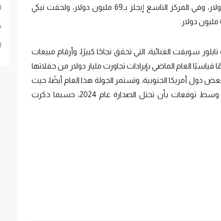
فيما حل سفنتين في المركز الثامن بـ74 مليون دولار، وفي المركز التاسع إيجلز بـ69 مليون دولار، ولحقت نيكي
ا
م
ا
تايلور سويفت الغنائية، التي تحقق نجاحًا كبيرًا، وأرقام مبيعات
قياسيًا العام الماضي بإيرادات تجاوزت مليار دولار من حفلاتها
وبعض دول أمريكا الجنوبية، وتستمر الجولة هذا العام أيضًا، حيث
انطلقت يوم 9 مايو الماضي في رحلتها الأوروبية، وسط توقعات بأن تحتل الصدارة عام 2024، حسبما ذكرت