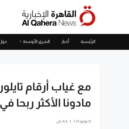
الرئيسية
أخبار
الشرق الأوسط
حول 
مع غياب أرقام تايل
مادونا الأكثر ربحا في 
٢٥ يونيو ٢٠٢٤
|
٠٨:٠٤ ص