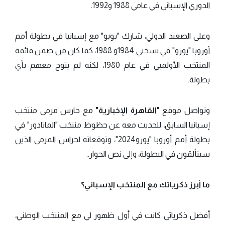
الدوري الإسباني في عامي 1988 و1992.
وعلى الصعيد الدولي، شارك "بويو" مع إسبانيا في بطولة أمم
أوروبا "يورو" في نسختي 1984و 1988، كما كان من ضمن قائمة
المنتخب الأولمبي في عام 1980، لكنه لم يتوج معهم بأي
بطولة.
وتواصل موقع
"القاهرة الإخبارية"
مع حارس مرمى منتخب
إسبانيا السابق، للحديث معه عن حظوظ منتخب "الماتادور" في
بطولة أمم أوروبا "يورو2024"، وتوقعاته لحراس المرمى الذين
سيتألقون في البطولة، وإلى نص الحوار..
ما أبرز ذكرياتك مع المنتخب الإسباني؟
أفضل ذكرياتي كانت في أول ظهور لي مع المنتخب الوطني،