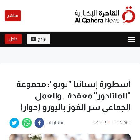
مباشر
برامج
عاجل
أسطورة إسبانيا "بويو": مجموعة
"الماتادور" معقدة.. والعمل
الجماعي سر الفوز باليورو (حوار)
١٩ يونيو ٢٠٢٤
|
١١:٢٩ ص
مشاركة :