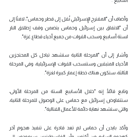
أسابيع".
وأضاف أن "المقترح الإٍسرائيلي نُقل إلى قطر وحماس"، لافتًا إلى
أن "الاتفاق بين إسرائيل وحماس يتضمن وقف إطلاق النار
لستة أسابيع وسحب القوات من جميع أحياء قطاع غزة".
وأشار إلى أن "المرحلة الثانية ستشهد تبادل كل المحتجزين
الأحياء المتبقين وستنسحب القوات الإسرائيلية، وفي المرحلة
الثالثة، ستكون هناك خطة إعمار كبيرة لغزة".
وتابع قائلُا إنه "خلال الأسابيع الستة من المرحلة الأولى،
ستتفاوض إسرائيل مع حماس على الوصول للمرحلة الثانية،
والتي ستشهد نهاية دائمة للأعمال القتالية".
وأكد بايدن أن حماس لم تعد قادرة على تنفيذ هجوم آخر
كهجوم السابع من أكتوبر، وأن الفلسطينيين سيعودون إلى