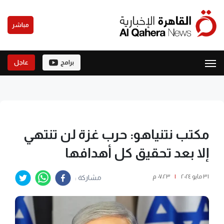
مباشر
برامج
عاجل
مكتب نتنياهو: حرب غزة لن تنتهي
إلا بعد تحقيق كل أهدافها
٣١ مايو ٢٠٢٤
|
٠٧:٢٣ م
مشاركة :