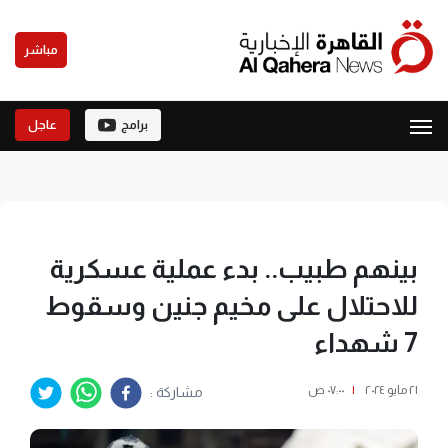
مباشر
برامج
عاجل
بينهم طبيب.. بدء عملية عسكرية
للاحتلال على مخيم جنين وسقوط
7 شهداء
٢١ مايو ٢٠٢٤
|
٠٧:٠٠ ص
مشاركة :