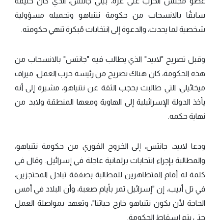
عضو مجلس الحرب على غزة، بيني جانتس، الذي كان حليفه
سابقًا بالانسحاب من حكومة نتنياهو وتحميله مسؤولية
شخصية لما يحدث، والدعوة إلى انتخابات مُبكرة تنهي حكومته.
وقبل تصريح "لابيد" الذي يطالب فيه "جانتس" بالانسحاب من
هذه الحكومة، كان هناك تصريح من رئيسة حزب العمل، ميراف
ميخائيلي، التي طالبت بحجب الثقة عن نتنياهو، مشيرة إلى أنه
يأخذ الدولة الإسرائيلية إلى الهاوية ومعها المنطقة ولابد من
نهاية حكمه.
ودعا لابيد، جانتس، إلى الخروج الفوري من حكومة نتنياهو،
والمطالبة بإجراء انتخابات برلمانية عاجلة في إسرائيل. وقال في
كلمة له أمام المتظاهرين للمطالبة بصفقة تبادل المحتجزين،
في تل أبيب، إن "إسرائيل تمر بأيام صعبة، وأن البلاد في أمس
الحاجة لأن يكون نتنياهو خارج حياتنا"، وتعهد بمواصلة العمل
حتى يتم إسقاط الحكومة.