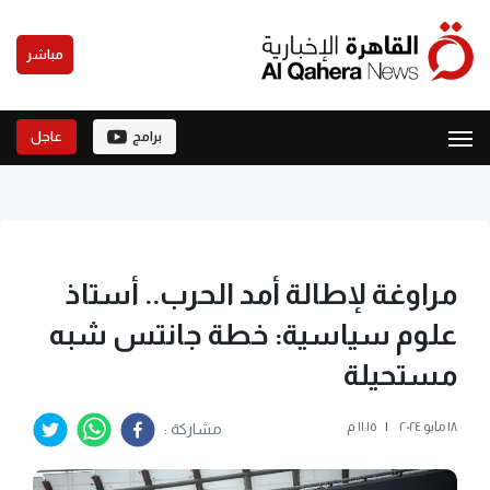
مباشر
برامج
عاجل
مراوغة لإطالة أمد الحرب.. أستاذ
علوم سياسية: خطة جانتس شبه
مستحيلة
١٨ مايو ٢٠٢٤
|
١١:١٥ م
مشاركة :