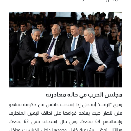
مجلس الحرب في حالة مغادرته
ويرى "الرقب" أنه حتى إذا انسحب جانتس من حكومة نتنياهو
فلن تنهار، حيث يعتمد قوامها على تحالف اليمين المتطرف
وإجماليهم 64 مقعدًا، وفي حال انسحابه يبقى 63 مقعدًا،
وبالتالي تحظى بشرعية خلال وجودها داخل الكينست وداخل