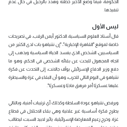
الحكومة، فيما وضع الأخير خطته وهدد بالرحيل في حال عدم
تنفيذها.
ليس الأول
قال أستاذ العلوم السياسية، الدكتور أيمن الرقب، في تصريحات
خاصة لموقع "القاهرة الإخبارية"، "إن نتنياهو بات لدى الكثير من
السياسيين، الشخص الذي يفسد الحياة السياسية ويذهب إلى
اتجاه المجهول للبحث عن بقائه الشخصي في الحكم، وهو ما
دفع وزير الدفاع الإسرائيلي يوآف جالانت، إلى التحدث عن فكرة
نتنياهو في اليوم التالي للحرب، وهو أن البقاء في غزة والسيطرة
عليها عسكريًا أمر مرهق ماديًا وعسكريًا".
ويرفض نتنياهو عودة السلطة وكذلك أي ترتيبات أمنية، وبالتالي
يطرح فكرة أساسية غير علانية وهي بقاء الاحتلال في قطاع
غزة. وخرج زعيم المعارضة الإسرائيلية، يائير لابيد السبت، ليطالب