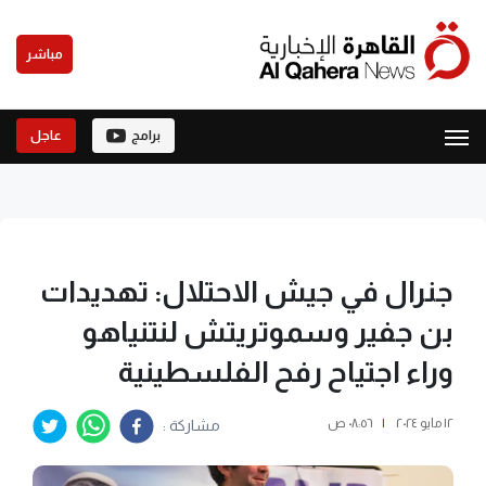
مباشر
برامج
عاجل
جنرال في جيش الاحتلال: تهديدات
بن جفير وسموتريتش لنتنياهو
وراء اجتياح رفح الفلسطينية
١٢ مايو ٢٠٢٤
|
٠٨:٥٦ ص
مشاركة :