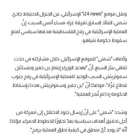
ونقل موقع "i24 news" الإسرائيلي، عن الجنرال الاحتياط جادي
شمني، القائد السابق لفرقة غزة، مساء أمس السبت، إنّ
العملية الإسرائيلية في رفح الفلسطينية هدفها سياسي لمنع
سقوط حكومة نتنياهو.
وأضاف "شمني" للموقع الإسرائيلي، خلال مشاركته في حدث
ثقافي ببئر السبع، أنّ "تهديد الوزراء إيتمار بن جفير وبتسلئيل
سموتريتش، السبب الوحيد للعملية الإسرائيلية في رفح جنوب
قطاع غزّة"، موضحًا أنّ "بن جفير وسموتريتش هددا بإسقاط
الحكومة إذا لم تُنجز العملية".
وشدد "شمني" على أنّ إرسال جنود الاحتلال إلى معركة من
أجل تحقيق أهداف سياسية يعدّ تجاوزًا للخطوط الحمراء، مؤكدًا
أنّه "لا يوجد أيّ منطق في كيفية تطوّر العملية برفح".