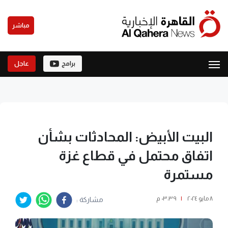
مباشر
برامج
عاجل
البيت الأبيض: المحادثات بشأن
اتفاق محتمل في قطاع غزة
مستمرة
٨ مايو ٢٠٢٤
|
٠٣:٣٩ م
مشاركة :