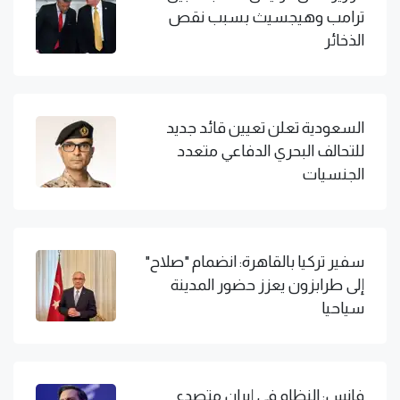
ترامب وهيجسيث بسبب نقص
الذخائر
السعودية تعلن تعيين قائد جديد
للتحالف البحري الدفاعي متعدد
الجنسيات
سفير تركيا بالقاهرة: انضمام "صلاح"
إلى طرابزون يعزز حضور المدينة
سياحيا
فانس: النظام في إيران متصدع