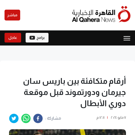
مباشر
برامج
عاجل
أرقام متكافئة بين باريس سان
جيرمان ودورتموند قبل موقعة
دوري الأبطال
٧ مايو ٢٠٢٤
|
١٢:١١ م
مشاركة :