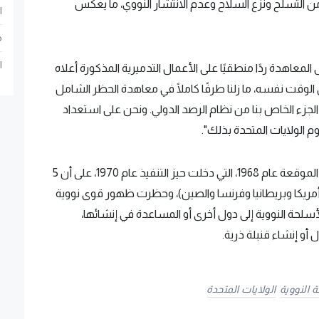
من التسلح ونزع السلاح وعدم الانتشار النووي، ما يعكس
ا
م
ا
معاهدة ردًا منطقيًا على الأعمال التدميرية المذكورة أعلاه
ي الوقت نفسه، ما زلنا طرفًا كاملًا في معاهدة الحظر الشامل
الجزء الخاص بنا من نظام الرصد الدولي. ونحن على استعداد
 الولايات المتحدة بذلك".
وتنص معاهدة عدم انتشار الأسلحة النووية "NPT" الموقعة عام 1968، التي دخلت حيز التنفيذ عام 1970، على أن 5
مريكا وبريطانيا وفرنسا والصين)، وحظرت ظهور قوى نووية
لحة النووية إلى دول أخرى أو المساعدة في إنشائها،
و إنشاء قنبلة ذرية.
 النووية
الولايات المتحدة