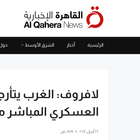
الرئيسية
أخبار
الشرق الأوسط
حول 
لافروف: الغرب يتأر
العسكري المباشر مع
٢٢ أبريل ٢٠٢٤
|
٠٩:١٩ ص