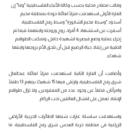
وقالت مصادر محلية بحسب وكالة الأنباء الفلسطينية "وفا" إن
الغارة الأولى استهدفت منزلًا لعائلة جودة بمنطقة مخيم
أسدود "وسط مخيم الشابورة" وسط رفح الفلسطينية،
أسفرت عن استشهاد 4 أفراد، زوج وزوجته وابنتهما، فيما تم
إجراء عملية وضع قيصرية لشهيدة حامل، وتمكنت الطواقم
الطبية من إنقاذ حياة الرضيع قبل أن تلحق الأم بزوجها وابنتها
شهداء.
وأضافت أن الغارة الثانية استهدفت منزلًا لعائلة عبدالعال
شرق رفح الفلسطينية، وارتقى فيها 15 شهيدًا، بينهم 13 طفلًا
وامرأتان، فضلًا عن وجود عدد من المفقودين، ولا تزال طواقم
الإنقاذ تعمل على انتشال العالقين تحت الركام.
واستهدفت سلسلة غارات شنتها الطائرات الحربية الأراضي
الزراعية في منطقة خربة العدس شرق رفح الفلسطينية، ما