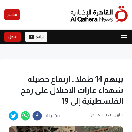
مباشر
برامج
عاجل
بينهم 14 طفلا.. ارتفاع حصيلة
شهداء غارات الاحتلال على رفح
الفلسطينية إلى 19
٢١ أبريل ٢٠٢٤
|
١١:٥٠ ص
مشاركة :