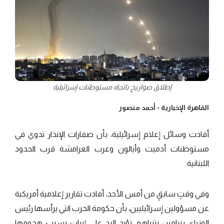
إطلاق صواريخ باتجاه مستوطنات إسرائيلية
القاهرة الإخبارية -
أحمد منصور
أفادت وسائل إعلام إسرائيلية، بأن صفارات الإنذار تدوي في
مستوطنات أدميت وأيالون وعرب العرامشة قرب الحدود
اللبنانية.
وفي وقتٍ سابقٍ من أمس الأحد، أفادت تقارير إعلامية أمريكية
عن مسؤولين إسرائيليين، بأن حكومة الحرب التي يرأسها رئيس
الوزراء، بنيامين نتنياهو، تؤيد الرد على إيران؛ بسبب هجومها