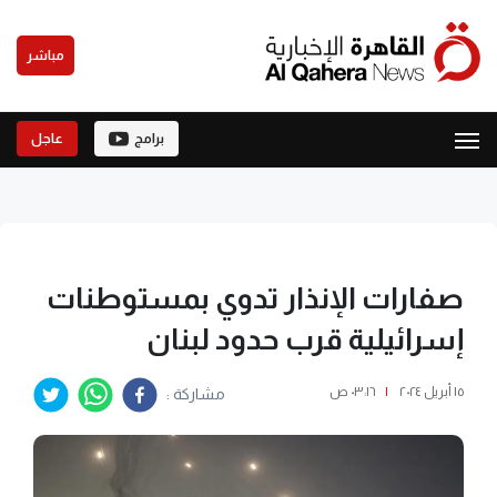
مباشر
برامج
عاجل
صفارات الإنذار تدوي بمستوطنات
إسرائيلية قرب حدود لبنان
١٥ أبريل ٢٠٢٤
|
٠٣:١٦ ص
مشاركة :