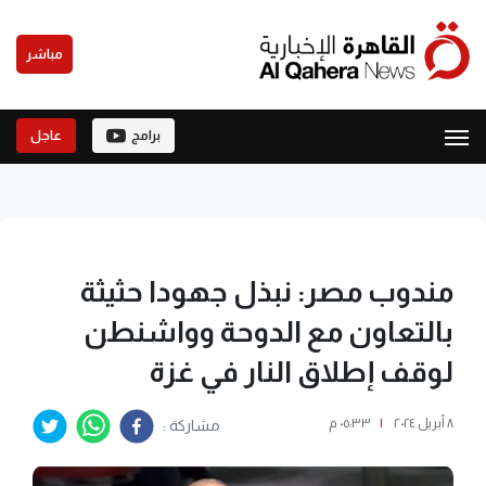
مباشر
برامج
عاجل
مندوب مصر: نبذل جهودا حثيثة
بالتعاون مع الدوحة وواشنطن
لوقف إطلاق النار في غزة
٨ أبريل ٢٠٢٤
|
٠٥:٣٣ م
مشاركة :