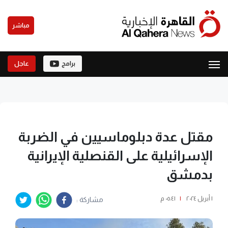
مباشر
برامج
عاجل
مقتل عدة دبلوماسيين في الضربة
الإسرائيلية على القنصلية الإيرانية
بدمشق
١ أبريل ٢٠٢٤
|
٠٥:٤١ م
مشاركة :