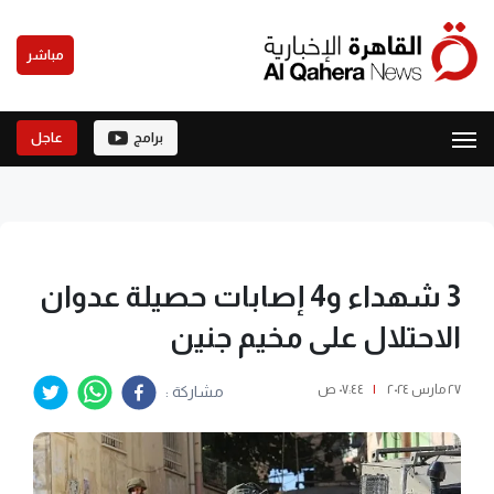
مباشر
برامج
عاجل
3 شهداء و4 إصابات حصيلة عدوان
الاحتلال على مخيم جنين
٢٧ مارس ٢٠٢٤
|
٠٧:٤٤ ص
مشاركة :