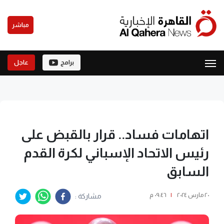
مباشر
برامج
عاجل
اتهامات فساد.. قرار بالقبض على
رئيس الاتحاد الإسباني لكرة القدم
السابق
٢٠ مارس ٢٠٢٤
|
٠٩:٤٦ م
مشاركة :