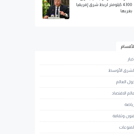
4300 كيلومتر لربط شرق إفريقيا
بغربها
لأقسام
خبار
لشرق الأوسط
ول العالم
الم الاقتصاد
ياضة
نون وثقافة
لمنوعات