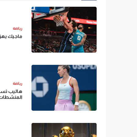
رياضة
ماجيك يهزم
رياضة
هاليب تسق
المنشطات