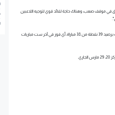
ا
ريق في موقف صعب، وهناك حاجة لقائد قوي لتوجيه اللاعبين
م
.
ا
ولم يحقق برمنجهام، الذي يحتل المركز 21 في الترتيب برصيد 39 نقطة من 38 مباراة، أي فوز في آخر ست مباريات
اري.