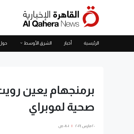
الرئيسية
أخبار
الشرق الأوسط
حول 
برمنجهام يعين رويت 
صحية لموبراي
٢٠ مارس ٢٠٢٤
|
٠٨:٠١ ص