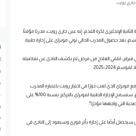
جاري رويت
نية الإنجليزي لكرة القدم، إنه عين جاري رويت، مدربًا مؤقتًا
موسم، بعد حصول المدرب الحالي توني موبراي على إجازة طبية.
ا
 فبراير، لتلقي العلاج من مرض لم يكشف النادي عن تفاصيله
أ
 2024-2025.
ا
ح
 مع موبراي الذي لعب دورًا في اختيار رويت باعتباره المدرب
المناسب لدفع الفريق إلى الأمام حتى نهاية الموسم، ستسمح الإجازة الطبية لموبراي بالتركيز بنسبة 100% على
ع
حية التي واجهها مؤخرًا".
ر
ف
يحصل أيضًا على إجازة بأثر فوري وسيعود إلى النادي في
ا