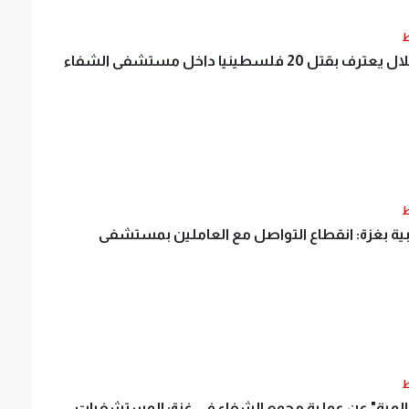
ط
جيش الاحتلال يعترف بقتل 20 فلسطينيا داخل مستشفى الشفاء
ط
طبية بغزة: انقطاع التواصل مع العاملين بمستشفى
ط
المية" عن عملية مجمع الشفاء في غزة: المستشفيات