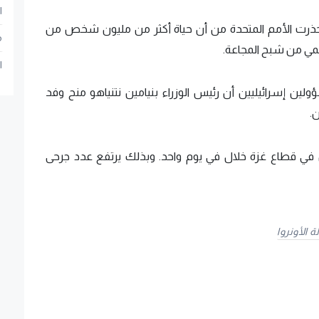
ا
ل، حذرت الأمم المتحدة من أن حياة أكثر من مليون شخص من
م
لمي من شبح المجاعة.
ا
ن إسرائيليين أن رئيس الوزراء بنيامين نتنياهو منح وفد
ن.
يش الاحتلال بإصابة 3 عسكريين في قطاع غزة خلال في يوم واحد. وبذلك يرتفع عدد جرحى
ة الأونروا