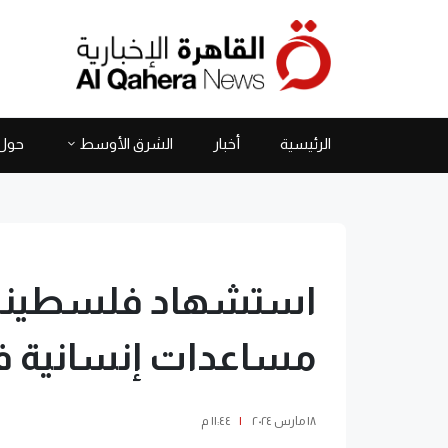
الرئيسية
أخبار
الشرق الأوسط
حول 
استشهاد فلسطينيي
مساعدات إنسانية في
١٨ مارس ٢٠٢٤
|
١١:٤٤ م