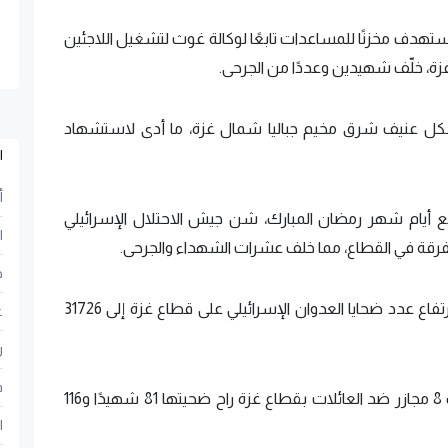
استهدف مخزنًا للمساعدات تابعًا لوكالة غوث لتشغيل اللاجئين
زة، خلّف شهيدين وعددًا من الجرحى.
ل عنيف شرق مخيم جباليا شمال غزة، ما أدى لاستشهاد
ا
أ
قطاع غزة، وتاسع أيام شهر رمضان المبارك، شن جيش الاحتلال الإسرائيلي
ا
رقة في القطاع، مما خلف عشرات الشهداء والجرحى.
ح
وأعلنت وزارة الصحة الفلسطينية في غزة، الاثنين، ارتفاع عدد ضحايا العدوان الإسرائيلي على قطاع غزة إلى 31726
ع
ر
ف
وأضافت الوزارة في بيانها، أن جيش الاحتلال ارتكب 8 مجازر ضد العائلات بقطاع غزة راح ضحيتها 81 شهيدًا و116
ا