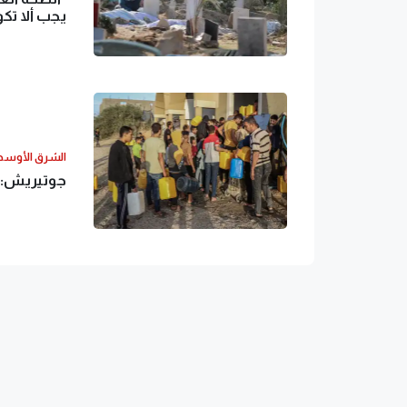
يجب ألا تك
الشرق الأوس
جوتيريش: مليون و100 ألف شخص في 