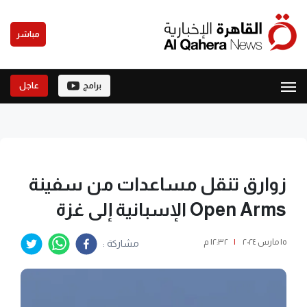
مباشر
برامج
عاجل
زوارق تنقل مساعدات من سفينة
Open Arms الإسبانية إلى غزة
١٥ مارس ٢٠٢٤
|
١٢:٣٢ م
مشاركة :