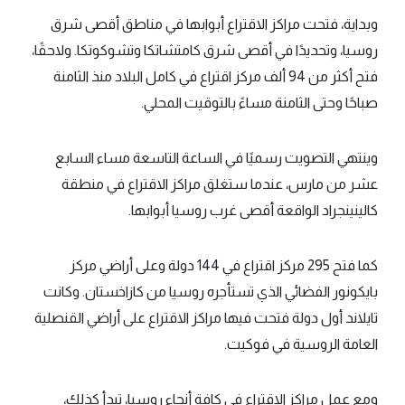
وبداية، فتحت مراكز الاقتراع أبوابها في مناطق أقصى شرق
روسيا، وتحديدًا في أقصى شرق كامتشاتكا وتشوكوتكا. ولاحقًا،
فتح أكثر من 94 ألف مركز اقتراع في كامل البلاد منذ الثامنة
صباحًا وحتى الثامنة مساءً بالتوقيت المحلي.
وينتهي التصويت رسميًا في الساعة التاسعة مساء السابع
عشر من مارس، عندما ستغلق مراكز الاقتراع في منطقة
كالينينجراد الواقعة أقصى غرب روسيا أبوابها.
كما فتح 295 مركز اقتراع في 144 دولة وعلى أراضي مركز
بايكونور الفضائي الذي تستأجره روسيا من كازاخستان. وكانت
تايلاند أول دولة فتحت فيها مراكز الاقتراع على أراضي القنصلية
العامة الروسية في فوكيت.
ومع عمل مراكز الاقتراع في كافة أنحاء روسيا، تبدأ كذلك،