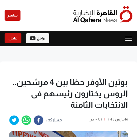
مباشر
برامج
عاجل
بوتين الأوفر حظا بين 4 مرشحين..
الروس يختارون رئيسهم فى
الانتخابات الثامنة
١٥ مارس ٢٠٢٤
|
٠٩:٤٦ ص
مشاركة :