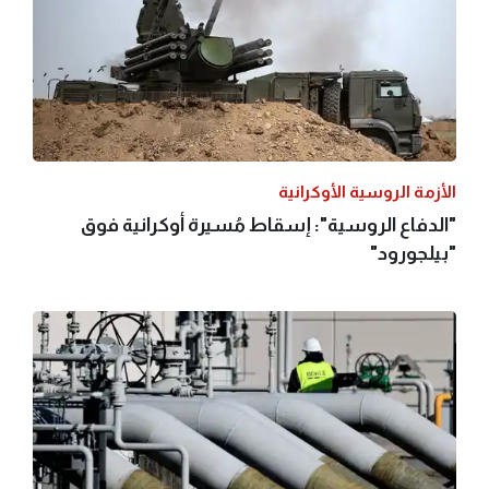
الأزمة الروسية الأوكرانية
"الدفاع الروسية": إسقاط مُسيرة أوكرانية فوق
"بيلجورود"