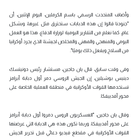
وأضاف المتحدث الرسمي باسم الكرملين، اليوم الإثنين، أن
"جنودنا قالوا إن هذه الدبابات ستحترق مثل غيرها، وبشكل
عام، كما نعلم من التقارير اليومية لوزارة الدفاع، هذا هو العمل
اليومي والمنهجي والمهني والمخلص لجيشنا، الذي يجرد أوكرانيا
من السلاح ويفعل ذلك يوميًا".
وفى وقت سابق، قال يان جاجين، مستشار رئيس دونيتسك
دينيس بوشيلين، إن الجيش الروسي دمر أول دبابة أبرامز
تستخدمها القوات الأوكرانية في منطقة العملية الخاصة على
محور أفدييفكا.
وقال يان جاجين، "العسكريون الروس دمروا أول دبابة أبرامز
على محور أفدييفكا، وربما تكون هذه هي الدبابة التي عرضتها
القوات الأوكرانية في مقطع فيديو دعائي قبل تحرير الجيش