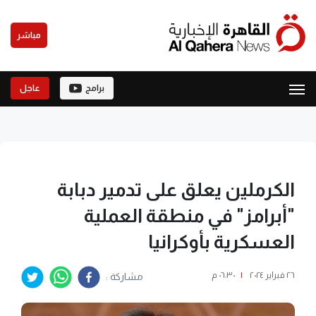
مباشر
برامج
عاجل
الكرملين يعلق على تدمير دبابة
"أبرامز" في منطقة العملية
العسكرية بأوكرانيا
٢٦ فبراير ٢٠٢٤
|
٠٦:٣٠ م
مشاركة :