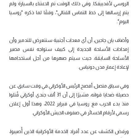
الروسي لأفدييفكا. وفي ذلك الوقت تم الاعتناء بالسيارة ولم
يتم إرسالها إلى خط التماس القتالي"، وفقًا لما ذكره "روسيا
اليوم".
وأضاف يان جاجين، أن أي معدات أجنبية ستتعرض للتدمير وأن
إمدادات الأسلحة الجديدة إلى كييف ستواجه نفس مصير
الأسلحة السابقة، حيث سيتم صهرها من أجل استخدامها
لإعادة إعمار مدن دونباس.
وفي سياق متصل، أفصح الرئيس الأوكراني في وقت سابق، عن
حصيلة ضحايا قواته، مشيرًا إلى أن 31 ألف جندي أوكراني قُتلوا
منذ بدء الحرب مع روسيا في فبراير 2022، وهذا أول إعلان
رسمي لأرقام الخسائر في صفوف الجيش الأوكراني.
ورفض الكشف عن عدد أفراد الخدمة الأوكرانية الذين أُصيبوا،