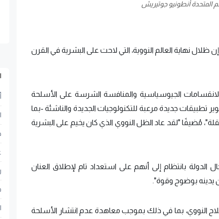
مم المتحدة أنطونيو جوتيريش
ن ظلال نهاية العالم النووية، التي لاحت على البشرية في القرن
ا
"الانقسامات الجيوسياسية والمنافسة الشرسة على الأسلحة
أ
ر تطبيقات جديدة مرعبة للتكنولوجيات الجديدة والناشئة -بما
ا
"، مُضيفًا "لقد عاد الظل النووي الذي كان يخيم على البشرية
ح
ع
ل الدولة بانتظام إلى أنهم على استعداد تام لإطلاق العنان
ر
 يدينه بوضوح وقوة".
ف
ا
سلاح النووي، بما في ذلك بموجب معاهدة عدم انتشار الأسلحة