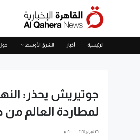
الرئيسية
أخبار
الشرق الأوسط
حول 
جوتيريش يحذر: النها
لمطاردة العالم من ج
٢٦ فبراير ٢٠٢٤
|
٠٦:٠٠ م