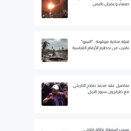
صنعاء وعمران باليمن
قنبلة مناخية موقوتة.. "النينيو"
تقترب من تحطيم الأرقام القياسية
تفاصيل عقد محمد صلاح التاريخي
مع طرابزون سبور التركي
بسبب استبعاد نظام ملاحي..