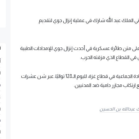
أردني الملك عبد الله شارك في عملية إنزال جوي لتقديم
 متن طائرة عسكرية في أحدث إنزال جوي للإمدادات الطبية
ا
ن في القطاع الذي مزقته الحرب.
أ
ا
وتواصل قوات الاحتلال الإسرائيلي ارتكاب جريمة الإبادة الجماعية في قطاع غزة، لليوم الـ128 تواليًا، عبر شن عشرات
ح
 ارتكاب مجازر دامية ضد المدنيين.
ع
ر
ك عبدالله بن الحسين
ف
ا