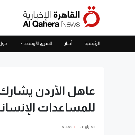
الرئيسية
أخبار
الشرق الأوسط
حول 
عاهل الأردن يشارك 
للمساعدات الإنسانية
١١ فبراير ٢٠٢٤
|
٠٦:٥٥ م