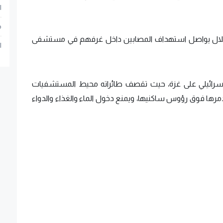
ا
م
تلال يواصل استهداف المصابين داخل غرفهم في مستشفى
ا
حتلال الإسرائيلي على غزة، حيث تقصف طائراته محيط المستشفيات
تدمرها فوق رؤوس ساكنيها، ويمنع دخول الماء والغذاء والدواء