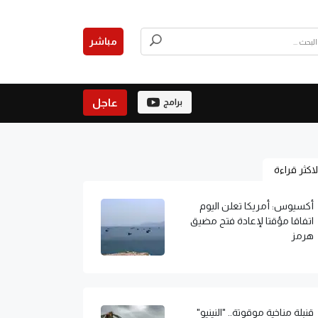
مباشر
عاجل
برامج
لاكثر قراءة
أكسيوس: أمريكا تعلن اليوم
اتفاقا مؤقتا لإعادة فتح مضيق
هرمز
قنبلة مناخية موقوتة.. "النينيو"