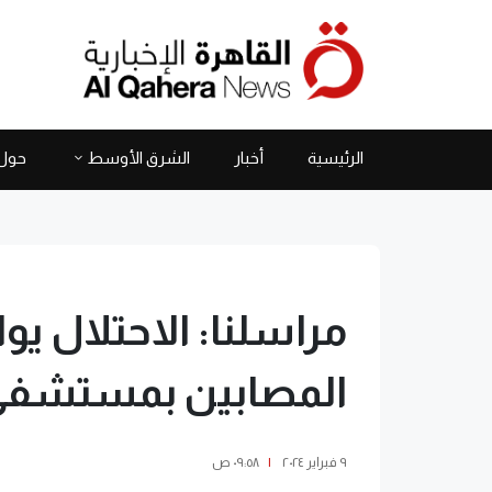
الرئيسية
أخبار
الشرق الأوسط
حول 
مراسلنا: الاحتلال 
المصابين بمستشفى 
٩ فبراير ٢٠٢٤
|
٠٩:٥٨ ص