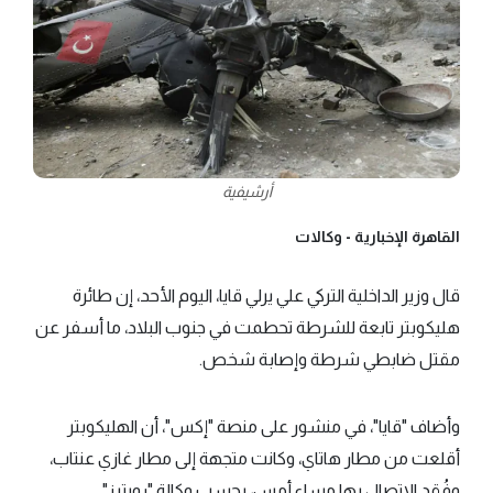
أرشيفية
القاهرة الإخبارية -
وكالات
قال وزير الداخلية التركي علي يرلي قايا، اليوم الأحد، إن طائرة
هليكوبتر تابعة للشرطة تحطمت في جنوب البلاد، ما أسفر عن
مقتل ضابطي شرطة وإصابة شخص.
وأضاف "قايا"، في منشور على منصة "إكس"، أن الهليكوبتر
أقلعت من مطار هاتاي، وكانت متجهة إلى مطار غازي عنتاب،
وفُقد الاتصال بها مساء أمس، بحسب وكالة "رويترز".