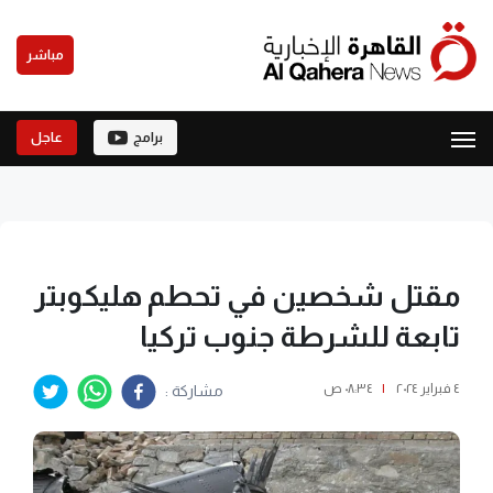
مباشر
برامج
عاجل
مقتل شخصين في تحطم هليكوبتر
تابعة للشرطة جنوب تركيا
٤ فبراير ٢٠٢٤
|
٠٨:٣٤ ص
مشاركة :