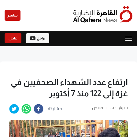
مباشر
برامج
عاجل
ارتفاع عدد الشهداء الصحفيين في
غزة إلى 122 منذ 7 أكتوبر
٢٩ يناير ٢٠٢٤
|
١١:٥٤ ص
مشاركة :