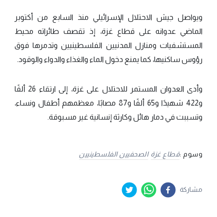
ويواصل جيش الاحتلال الإسرائيلي منذ السابع من أكتوبر
الماضي عدوانه على قطاع غزة، إذ تقصف طائراته محيط
المستشفيات ومنازل المدنيين الفلسطينيين وتدمرها فوق
رؤوس ساكنيها، كما يمنع دخول الماء والغذاء والدواء والوقود.
وأدى العدوان المستمر للاحتلال على غزة، إلى ارتقاء 26 ألفًا
و422 شهيدًا و65 ألفًا و87 مصابًا، معظمهم أطفال ونساء،
وتسببت في دمار هائل وكارثة إنسانية غير مسبوقة.
وسوم :
قطاع غزة
الصحفيين الفلسطينيين
مشاركة