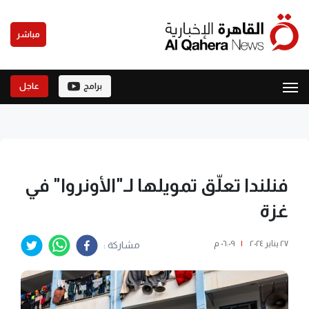
مباشر
برامج
عاجل
فنلندا تعلّق تمويلها لـ"الأونروا" في
غزة
٢٧ يناير ٢٠٢٤
|
٠٦:٠٩ م
مشاركة :