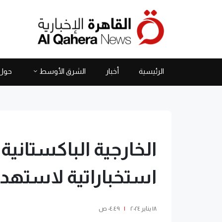
الرئيسية
أخبار
الشرق الأوسط
حول 
الخارجية الباكستانية
استخباراتية لاستهدا
١٨ يناير ٢٠٢٤
|
٠٤:٤٩ ص