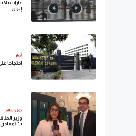
غارات باك
إيران
أخبار
احتجاجا عل
حول العالم
وزير الطاق
بـ"المعادن 