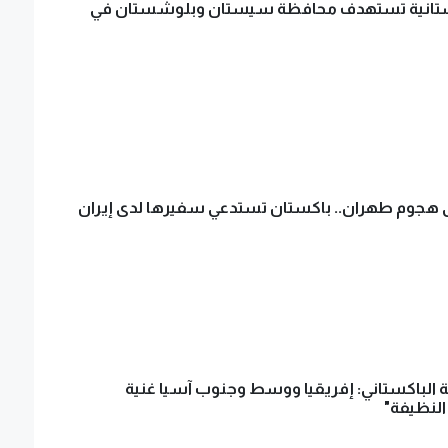
ستانية تستهدف محافظة سيستان وبلوشستان في
ى هجوم طهران.. باكستان تستدعي سفيرها لدى إيران
ة الباكستاني: إفريقيا ووسط وجنوب آسيا غنية
النظيفة"