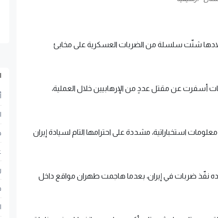
أن بلادها شنّت سلسلة من الضربات العسكرية على مخابئ
ا
ربات أسفرت عن مقتل عددٍ من الإرهابيين خلال العملية،
أ
ا
ومات استخباراتية، مشددة على احترامها التام لسيادة إيران
ح
ع
ر
ه نفّذ ضربات في إيران، بعدما هاجمت طهران مواقع داخل
ف
ا