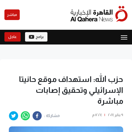
مباشر
برامج
عاجل
حزب الله: استهداف موقع حانيتا
الإسرائيلي وتحقيق إصابات
مباشرة
٩ يناير ٢٠٢٤
|
١٢:٢٤ م
مشاركة :