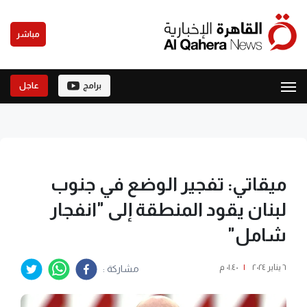
مباشر
برامج
عاجل
ميقاتي: تفجير الوضع في جنوب
لبنان يقود المنطقة إلى "انفجار
شامل"
٦ يناير ٢٠٢٤
|
٠١:٤٠ م
مشاركة :