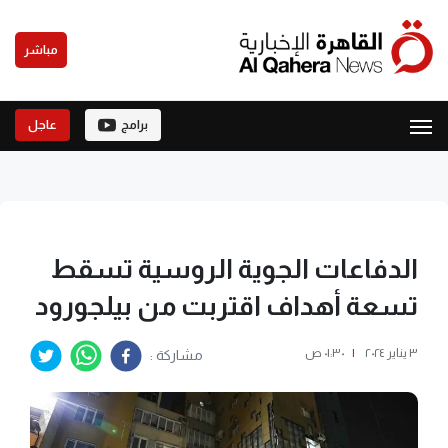
مباشر
برامج
عاجل
الدفاعات الجوية الروسية تسقط
تسعة أهداف اقتربت من بيلجورود
٣ يناير ٢٠٢٤
|
٠١:٣٠ ص
مشاركة :