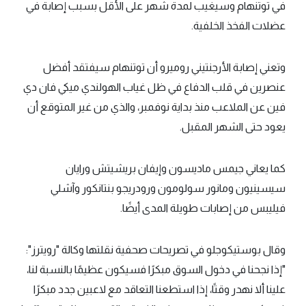
في توتنهام وسيغيب لمدة شهر على الأقل بسبب إصابة في
عضلات الفخذ الخلفية.
وتعني إصابة الأرجنتيني روميرو أن توتنهام سيفتقد أفضل
عنصرين في قلب الدفاع في ظل غياب الهولندي ميكي فان دي
فين عن الملاعب منذ بداية نوفمبر، والذي من غير المتوقع أن
يعود حتى الشهر المقبل.
كما يعاني جيمس ماديسون وإيفان بريشيتش ورايان
سيسينيون ومانور سولومون ورودريجو بنتانكور وآشلي
فيليبس من إصابات طويلة المدى أيضًا.
وقال بوستيكوجلو في تصريحات صحفية نقلتها وكالة "رويترز":
"إذا نجحنا في دخول السوق مبكرًا فسيكون عظيمًا بالنسبة لنا،
علينا ألا نهدر وقتًا، إذا استطعنا التعاقد مع لاعبين جدد مبكرًا