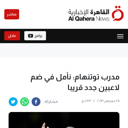
مباشر
برامج
عاجل
مدرب توتنهام: نأمل في ضم
لاعبين جدد قريبا
٢٨ ديسمبر ٢٠٢٣
|
٠١:٢٣ م
مشاركة :