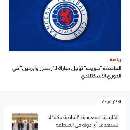
رياضة
العاصفة "جيريت" تؤجل مباراة لـ"رينجرز وأبردين" في
الدوري الأسكتلندي
الاكثر قراءة
الخارجية السعودية: "اتفاقية مكة" لا
تستهدف أي دولة في المنطقة