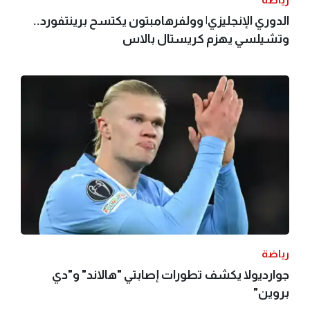
الدوري الإنجليزي| وولفرهامبتون يكتسح برينتفورد..
وتشيلسي يهزم كريستال بالاس
رياضة
جوارديولا يكشف تطورات إصابتي "هالاند" و"دي
بروين"