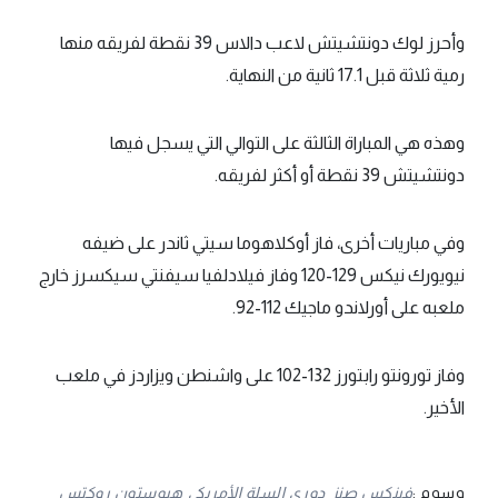
وأحرز لوك دونتشيتش لاعب دالاس 39 نقطة لفريقه منها
رمية ثلاثة قبل 17.1 ثانية من النهاية.
وهذه هي المباراة الثالثة على التوالي التي يسجل فيها
دونتشيتش 39 نقطة أو أكثر لفريقه.
وفي مباريات أخرى، فاز أوكلاهوما سيتي ثاندر على ضيفه
نيويورك نيكس 129-120 وفاز فيلادلفيا سيفنتي سيكسرز خارج
ملعبه على أورلاندو ماجيك 112-92.
وفاز تورونتو رابتورز 132-102 على واشنطن ويزاردز في ملعب
الأخير.
وسوم :
فينكس صنز
دوري السلة الأمريكي
هيوستون روكتس