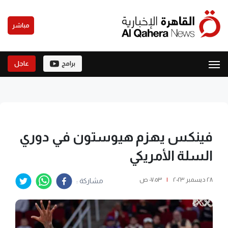
مباشر
برامج
عاجل
فينكس يهزم هيوستون في دوري
السلة الأمريكي
٢٨ ديسمبر ٢٠٢٣
|
٠٧:٥٣ ص
مشاركة :