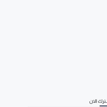
رك الان