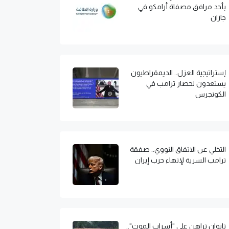
بأحد مرافق مصفاة أرامكو في
جازان
إستراتيجية العزل.. الديمقراطيون
يستعدون لحصار ترامب في
الكونجرس
التخلي عن الاتفاق النووي.. صفقة
ترامب السرية لإنهاء حرب إيران
تايوان تراهن على "أسراب الموت"..