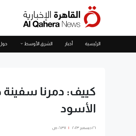
الرئيسية
أخبار
الشرق الأوسط
حول 
كييف: دمرنا سفينة ح
الأسود
٢٦ ديسمبر ٢٠٢٣
|
٠٦:٣٧ ص