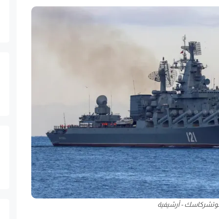
وتشركاسك - أرشيفية