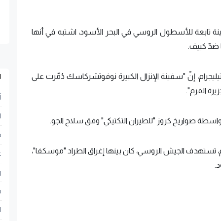
سفينة تابعة للأسطول الروسي في البحر الأسود، اشتبه في أنها
ضدّ كييف.
ليجرام، إنّ "سفينة الإنزال الكبيرة نوفوتشركاسك دُمّرت على
ا
رة القرم".
أ
ا
اسطة صواريخ كروز "للطيران التكتيكي" وفق سلاح الجو.
ح
رم، تستهدف الجيش الروسي، كان بينها إغراق الطراد "موسكفا"،
ع
.
ر
ف
ا