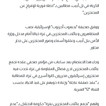
الكرياه في تل أبيب، مطالبين بـ"خطة فورية للإفراج عن
المحتجزين".
ووفق صحيفة "يديعوت أحرنوت" الإسرائيلية، نصب
المتظاهرون وعائلات المحتجزين في غزة خيامًا أمام مدخل وزارة
الأمن بتل أبيب، وعلقوا أسماء وصور المحتجزين على جدار
مجاور.
وجاء هذا الاعتصام بعد ساعات من مؤتمر صحفي عقده تجمع
عائلات المحتجزين لدى فصائل المقاومة في غزة، تحدث فيه
محتجزون إسرائيليون محررون كانوا أسرى في غزة، للمطالبة
بـ"عقد صفقة عاجلة" وإعادة ذويهم على قيد الحياة، بحسب
القناة "12" العبرية.
واتهم "تجمع عائلات المحتجزين بغزة" حكومة الاحتلال بـ"عدم