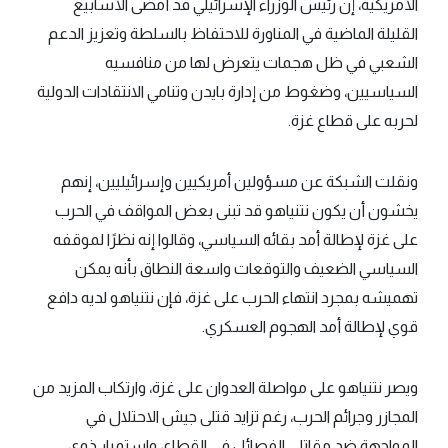
الأمريكية، إن رئيس الوزراء الإسرائيلي قد أمضى الأسابيع
القليلة الماضية في المناورة للاحتفاظ بالسلطة وتعزيز الدعم
الشعبي في ظل هجمات يتعرض لها من منافسيه
السياسيين، وضغوط من إدارة بايدن وتنامي الانتقادات الدولية
لحربه على قطاع غزة.
ونقلت الشبكة عن مسؤولين أمريكيين وإسرائيليين، إنهم
يخشون أن يكون نتنياهو قد تبنى بعض المواقف في الحرب
على غزة لإطالة أمد بقائه السياسي، وقالوا إنه نظرًا لموقفه
السياسي الضعيف والتوقعات واسعة النطاق بأنه يمكن
تهميشه بمجرد انتهاء الحرب على غزة، فإن نتنياهو لديه دافع
قوي لإطالة أمد الهجوم العسكري.
ويصر نتنياهو على مواصلة العدوان على غزة، وارتكاب المزيد من
المجازر وجرائم الحرب، رغم تزايد قتلى جيش الاحتلال في
المواجهة ضد مقاتلي الفصائل في القطاع، واستمرار ذوي