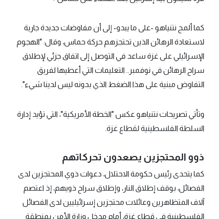
كما ألمح نتنياهو -على ما يبدو- إلى أن مفاوضات جديدة جارية
لاستعادة الرهائن الذين تحتجزهم حركة حماس، وقال: "الهجوم
الإسرائيلي على غزة ساعد في التوصل إلى اتفاق جزئي لإطلاق
سراح الرهائن في نوفمبر.. التعليمات التي أعطيها لفريق
التفاوض مبنية على هذا الضغط الذي بدونه ليس لدينا شيء".
وتأتي تصريحات نتنياهو عكس "الخطة الأمريكية"، التي تؤيد إدارة
السلطة الفلسطينية لقطاع غزة.
ذوو المحتجزين يصعدون تحركاتهم
كما يتحدى رئيس حكومة الاحتلال، دعوات ذوي المحتجزين لدى
الفصائل، بوقف إطلاق النار، وإطلاق سراح ذويهم، إذ اعتصم
آلاف المتظاهرين وعائلات محتجزين إسرائيليين لدى الفصائل
الفلسطينية في قطاع غزة، أمام مدخل وزارة الأمن بمنطقة