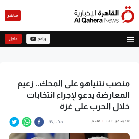
مباشر
برامج
عاجل
منصب نتنياهو على المحك.. زعيم
المعارضة يدعو لإجراء انتخابات
خلال الحرب على غزة
١٧ ديسمبر ٢٠٢٣
|
٠١:١٥ م
مشاركة :