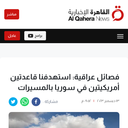
مباشر
برامج
عاجل
فصائل عراقية: استهدفنا قاعدتين
أمريكيتين في سوريا بالمسيرات
١٣ ديسمبر ٢٠٢٣
|
٠٩:٥٢ م
مشاركة :