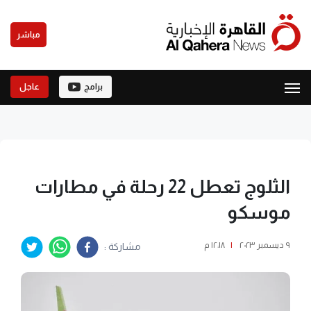
مباشر
برامج
عاجل
الثلوج تعطل 22 رحلة في مطارات
موسكو
٩ ديسمبر ٢٠٢٣
|
١٢:١٨ م
مشاركة :