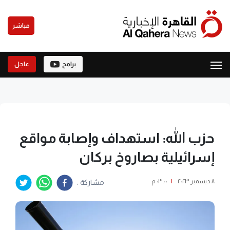
مباشر
برامج
عاجل
حزب الله: استهداف وإصابة مواقع
إسرائيلية بصاروخ بركان
٨ ديسمبر ٢٠٢٣
|
٠٣:٠٠ م
مشاركة :